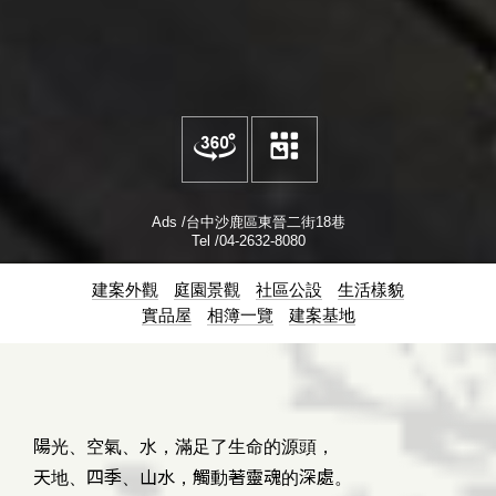
Ads /
台中沙鹿區東晉二街18巷
Tel /
04-2632-8080
建案外觀
庭園景觀
社區公設
生活樣貌
實品屋
相簿一覽
建案基地
陽光、空氣、水，滿足了生命的源頭，
天地、四季、山水，觸動著靈魂的深處。